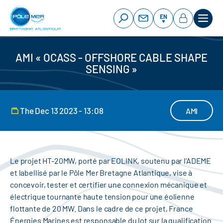
Cookies management panel
Skip
to
EN
main
content
AMI « OCASS - OFFSHORE CABLE SHAPE
SENSING »
The Dec 13 2023 - 13:08
AMI
Le projet HT-20MW, porté par EOLINK, soutenu par l'ADEME
et labellisé par le Pôle Mer Bretagne Atlantique, vise à
concevoir, tester et certifier une connexion mécanique et
électrique tournante haute tension pour une éolienne
flottante de 20 MW. Dans le cadre de ce projet, France
Énergies Marines est responsable du lot sur la qualification