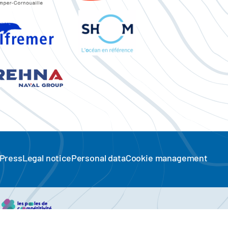
Press
Legal notice
Personal data
Cookie management