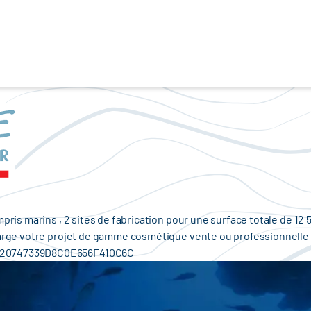
is marins , 2 sites de fabrication pour une surface totale de 12 5
ge votre projet de gamme cosmétique vente ou professionnelle , de 
0620747339D8C0E656F410C6C