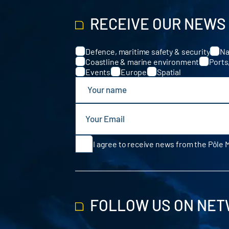
RECEIVE OUR NEWS
Defence, maritime safety & security
Na
Categories
Coastline & marine environment
Ports
Events
Europe
Spatial
I agree to receive news from the Pôle 
FOLLOW US ON NE