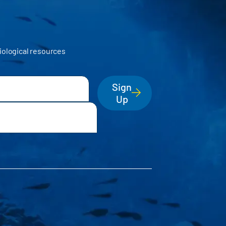
iological resources
Sign
Up