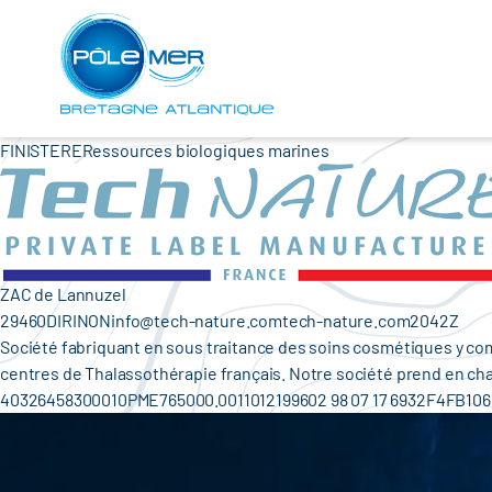
Cookies management panel
Skip
to
main
content
FINISTERERessources biologiques marines
ZAC de Lannuzel
29460DIRINONinfo@tech-nature.comtech-nature.com2042Z
Société fabriquant en sous traitance des soins cosmétiques y compr
centres de Thalassothérapie français. Notre société prend en char
40326458300010PME765000.0011012199602 98 07 17 6932F4FB1