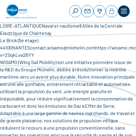
Cookies management panel
Skip
to
EN
main
content
LOIRE-ATLANTIQUENaval et nautisme8 Allée de la Centrale
Electrique de Chantenay
Le Brick (5è étage)
44100NANTEScontact.wisamo@michelin.comhttps://wisamo.mich
v=ZGqkLva2BYY
WISAMO (Wing Sail Mobility) est une initiative pionnière issue de
la R&D du Groupe Michelin, dédiée à révolutionner la mobilité
maritime vers un avenir plus durable. Notre innovation principale
est une aile gonflable, entièrement rétractable et automatisée,
utilisant la propulsion du vent, une énergie gratuite et
inépuisable, pour réduire significativement la consommation de
carburant et donc les émissions de Gaz à Effet de Serre.
Adaptable à une large gamme de navires marchands, de travail et
de grande plaisance, nos solutions de propulsion vélique
réduisent le recours à une propulsion conventionnelle, sans
impacter les opérations ainsi que la sécurité du navire et de son