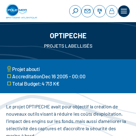
Cookies management panel
Skip
to
EN
main
content
OPTIPECHE
PROJETS LABELLISÉS
Projet abouti
AccreditationDec 16 2005 - 00:00
Total Budget:4 713 K€
Le projet OPTIPECHE avait pour objectif la création de
nouveaux outils visant à réduire les coûts d'exploitation,
l'impact des engins sur les fonds, mais aussi d'améliorer la
sélectivité des captures et d'accroître la sécurité des
marins à bord.