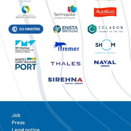
Job
Press
Legal notice