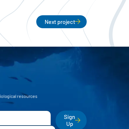
Next project
iological resources
Sign
Up