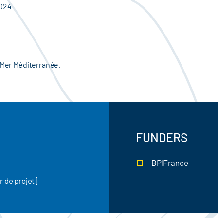
2024
e Mer Méditerranée.
FUNDERS
BPIFrance
de projet]