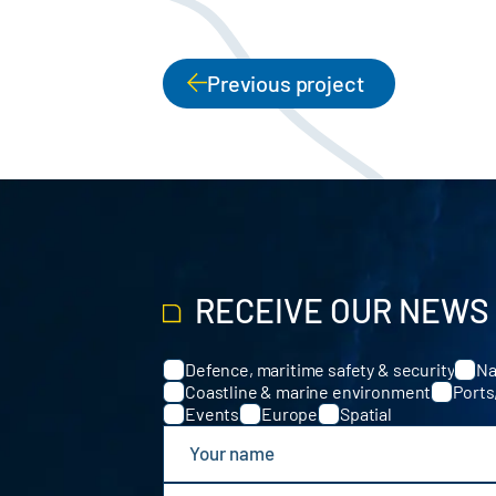
Previous project
PAGINATION
RECEIVE OUR NEWS
Defence, maritime safety & security
Na
Categories
Coastline & marine environment
Ports
Events
Europe
Spatial