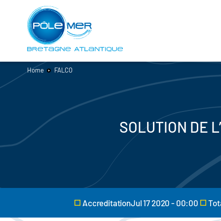
Cookies management panel
Skip
to
main
content
Home
FALCO
SOLUTION DE L
AccreditationJul 17 2020 - 00:00
Tot