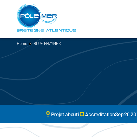
Cookies management panel
Skip
to
main
content
Home
BLUE ENZYMES
Projet abouti
AccreditationSep 26 20