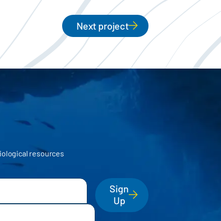
Next project
iological resources
Sign
Up