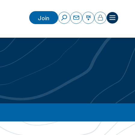
Join
EN