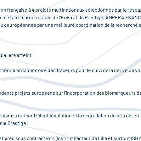
ion française à 4 projets multinationaux sélectionnés par le rése
suite aux marées noires de l'Erika et du Prestige, AMPERA FRANCE 
eaux européennes par une meilleure coordination de la recherche
tiel été atteint.
ctionné en laboratoire des traceurs pour le suivi de la dérive de
cédents projets européens sur l'incorporation des biomarqueurs d
nismes qui contrôlent l'évolution et la dégradation du pétrole en
r le Prestige.
toires sous contractants (Institut Pasteur de Lille et surtout ISM d