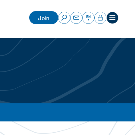
Join
EN