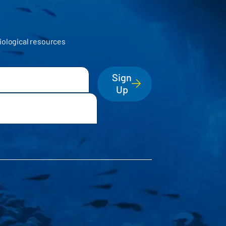
iological resources
Sign
Up