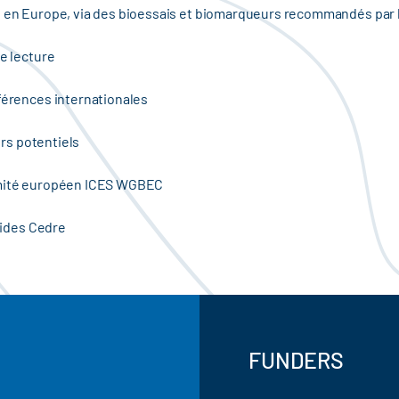
tés en Europe, via des bioessais et biomarqueurs recommandés pa
e lecture
férences internationales
urs potentiels
omité européen ICES WGBEC
guides Cedre
FUNDERS