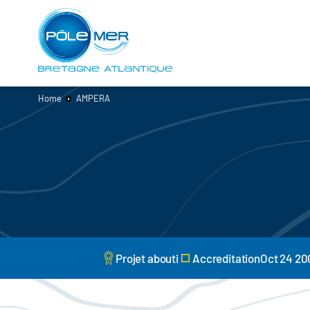
Cookies management panel
Skip
to
main
content
Home
AMPERA
Projet abouti
AccreditationOct 24 20