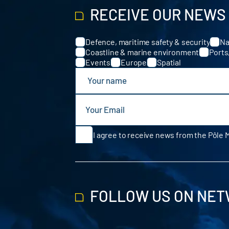
RECEIVE OUR NEWS
Defence, maritime safety & security
Na
Categories
Coastline & marine environment
Ports
Events
Europe
Spatial
I agree to receive news from the Pôle 
FOLLOW US ON NE