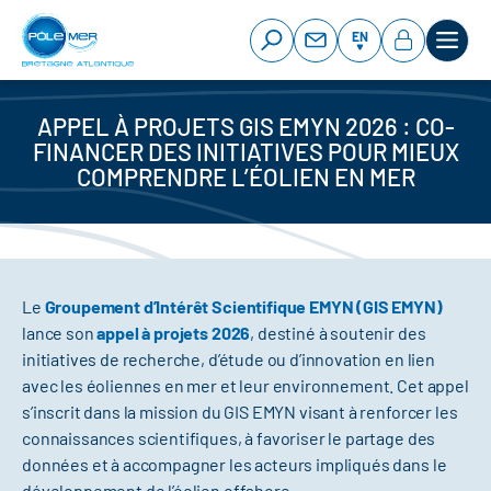
Cookies management panel
Skip
to
EN
main
content
APPEL À PROJETS GIS EMYN 2026 : CO-
FINANCER DES INITIATIVES POUR MIEUX
COMPRENDRE L’ÉOLIEN EN MER
Le
Groupement d’Intérêt Scientifique EMYN (GIS EMYN)
lance son
appel à projets 2026
, destiné à soutenir des
initiatives de recherche, d’étude ou d’innovation en lien
avec les éoliennes en mer et leur environnement. Cet appel
s’inscrit dans la mission du GIS EMYN visant à renforcer les
connaissances scientifiques, à favoriser le partage des
données et à accompagner les acteurs impliqués dans le
développement de l’éolien offshore.