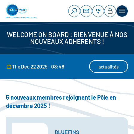
Cookies management panel
Skip
to
EN
main
content
WELCOME ON BOARD : BIENVENUE À NOS
NOUVEAUX ADHÉRENTS !
The Dec 22 2025 - 08:48
actualités
5 nouveaux membres rejoignent le Pôle en
décembre 2025 !
BLUEFINS