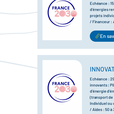
Echéance : 15
d’énergies re
projets indiv
/ Financeur :
En sav
INNOVA
Echéance : 29
innovants ; P
d’énergie d’é
(transport de
Individuel ou
/ Aides : 50 à