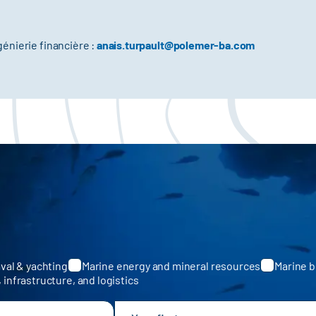
énierie financière :
anais.turpault@polemer-ba.com
val & yachting
Marine energy and mineral resources
Marine b
, infrastructure, and logistics