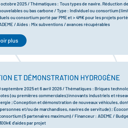
 octobre 2025 / Thématiques : Tous types de navire. Réduction d
nouvelables ou bas carbone / Type : Individuel ou consortium (limi
iduels ou consortium porté par PME et > 4M€ pour les projets porté
 ADEME / Aides : Mix subventions / avances récupérables
oir plus
TION ET DÉMONSTRATION HYDROGÈNE
 septembre 2025 et 6 avril 2026 / Thématiques : Briques techno
ilotes (ou premières commerciales) innovants industriels et résea
nergie ; Conception et démonstration de nouveaux véhicules, dont
 personnes et/ou de marchandises, navires de servitude) ; Écoconce
 consortium (5 partenaires maximum) / Financeur : ADEME / Budg
 300k€ d’aides par projet