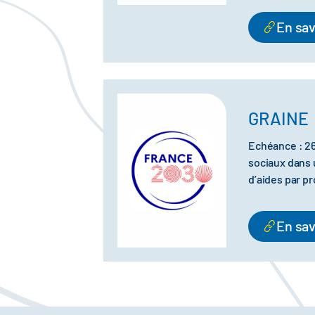
En sav
GRAINE
Echéance : 2
sociaux dans 
d’aides par pr
En sav