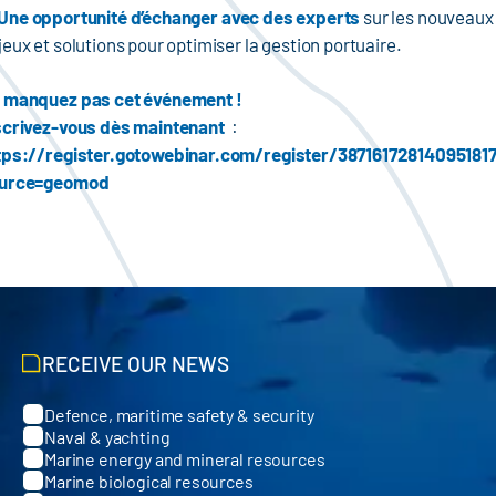
Une opportunité d’échanger avec des experts
sur les nouveaux
jeux et solutions pour optimiser la gestion portuaire.
 manquez pas cet événement !
scrivez-vous dès maintenan
t
:
tps://register.gotowebinar.com/register/38716172814095181
urce=geomod
RECEIVE OUR NEWS
Defence, maritime safety & security
Categories
Naval & yachting
Marine energy and mineral resources
Marine biological resources