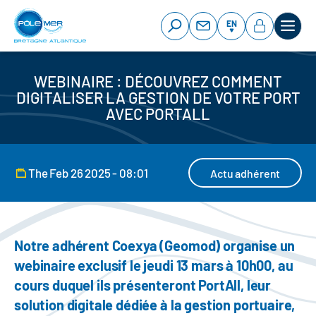
Cookies management panel
Skip
to
EN
main
content
WEBINAIRE : DÉCOUVREZ COMMENT
DIGITALISER LA GESTION DE VOTRE PORT
AVEC PORTALL
The Feb 26 2025 - 08:01
Actu adhérent
Notre adhérent Coexya (Geomod) organise un
webinaire exclusif le jeudi 13 mars à 10h00, au
cours duquel ils présenteront PortAll, leur
solution digitale dédiée à la gestion portuaire,