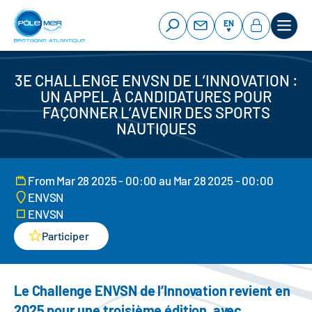
Cookies management panel
Skip
to
EN
main
content
3E CHALLENGE ENVSN DE L’INNOVATION :
UN APPEL À CANDIDATURES POUR
FAÇONNER L’AVENIR DES SPORTS
NAUTIQUES
From Mar 28 2025 - 00:00 au Mar 28 2025 - 00:00
ENVSN
ENVSN
Participer
Le Challenge ENVSN de l’Innovation revient en
2025 pour une troisième édition, avec