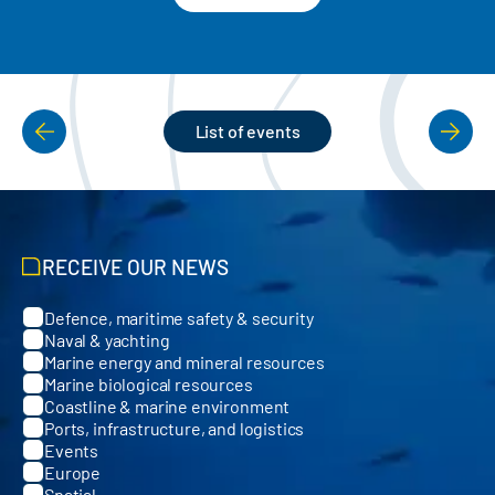
List of events
PAGINATION
RECEIVE OUR NEWS
Defence, maritime safety & security
Categories
Naval & yachting
Marine energy and mineral resources
Marine biological resources
Coastline & marine environment
Ports, infrastructure, and logistics
Events
Europe
Spatial