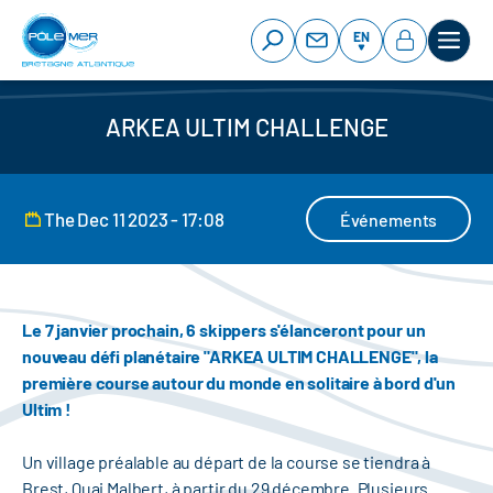
Cookies management panel
Skip
to
EN
main
content
ARKEA ULTIM CHALLENGE
The Dec 11 2023 - 17:08
Événements
Le 7 janvier prochain, 6 skippers s'élanceront pour un
nouveau défi planétaire "
ARKEA ULTIM CHALLENGE
", la
première course autour du monde en solitaire à bord d'un
Ultim !
Un village préalable au départ de la course se tiendra à
Brest, Quai Malbert, à partir du 29 décembre. Plusieurs