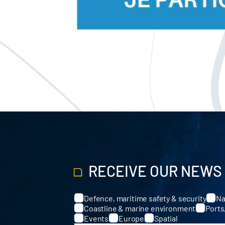
RECEIVE OUR NEWS
Defence, maritime safety & security
Na
Categories
Coastline & marine environment
Ports
Events
Europe
Spatial