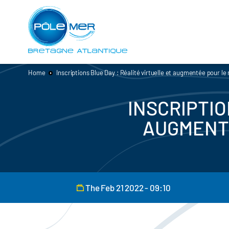
Cookies management panel
Skip
to
main
content
Home
Inscriptions Blue Day : Réalité virtuelle et augmentée pour le
INSCRIPTIO
AUGMENTÉ
The Feb 21 2022 - 09:10