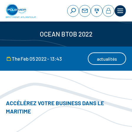
Cookies management panel
Skip
to
EN
main
content
OCEAN BTOB 2022
The Feb 05 2022 - 13:43
actualités
ACCÉLÉREZ VOTRE BUSINESS DANS LE
MARITIME