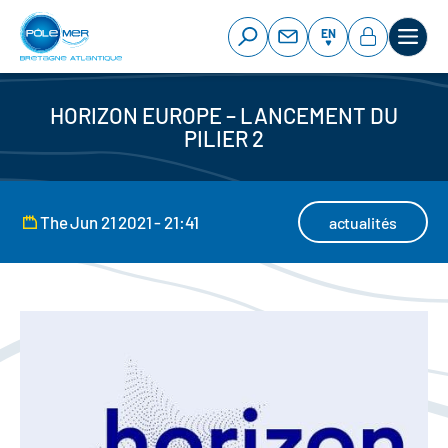
Cookies management panel
Skip
to
EN
main
content
HORIZON EUROPE – LANCEMENT DU
PILIER 2
The Jun 21 2021 - 21:41
actualités