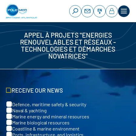
Cookies management panel
Skip
to
EN
main
content
APPEL À PROJETS "ENERGIES
RENOUVELABLES ET RÉSEAUX -
TECHNOLOGIES ET DÉMARCHES
NOVATRICES"
RECEIVE OUR NEWS
Defence, maritime safety & security
Categories
Naval & yachting
Marine energy and mineral resources
Marine biological resources
Coastline & marine environment
Ports, infrastructure, and logistics