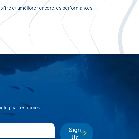
on offre et améliorer encore les performances
iological resources
Sign
Up