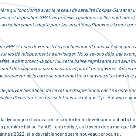
ière qui fonctionne avec le réseau de satellite Cospas-Sarsat et
ransmet la position GPS très précise à quelques milles nautiques).
articulièrement adapté pour les situations d’homme à la mer car n
e PRB et nous devrions très prochainement pouvoir échanger ave
n sur les développements à envisager. Nous savons déjà, par exempl
effet, à ce moment-là pour lui, cette balise représente son seul 
oient des signaux assez puissants et plutôt énergivores. Après un 
x de préserver de la batterie pour émettre à nouveau plus tard et l
e pouvoir bénéficier de ce retour d’expérience, car il n’existe rie
apable d’améliorer sur nos solutions »
, explique Cyril Boissy, res
la dynamique d’innovation et conforter le développement affiché 
 première balise My-AIS, l’entreprise, au travers de sa marque SIM
 l’année 2022, elle devrait lancer quatre nouveaux produits :