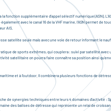
a fonction supplémentaire d’appel sélectif numérique (ASN). L’AS
également avec le canal 16 de la VHF marine. l’ASN permet de tou
ur AIS.
e satellite seule mais avec une voie de retour informant le nauf
atique de sports extrêmes, qui couplera : suivi par satellite ave
ctivité satellitaire on pourra faire connaître sa position ainsi qu
aritime et à l’outdoor. Il combinera plusieurs fonctions de détre
erche de synergies techniques entre leurs 4 domaines d’activité : 
aine des balises de détresse qui représente un relai de croissanc