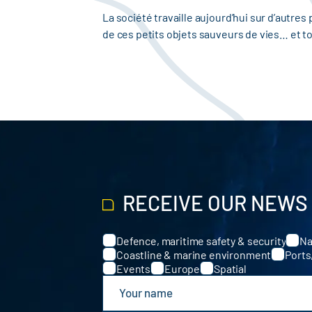
La société travaille aujourd’hui sur d’autre
de ces petits objets sauveurs de vies… et t
RECEIVE OUR NEWS
Defence, maritime safety & security
Na
Categories
Coastline & marine environment
Ports
Events
Europe
Spatial