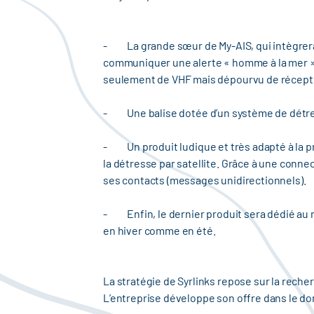
- La grande sœur de My-AIS, qui intègrera l
communiquer une alerte « homme à la mer » 
seulement de VHF mais dépourvu de récepte
- Une balise dotée d’un système de détress
- Un produit ludique et très adapté à la pr
la détresse par satellite. Grâce à une conne
ses contacts (messages unidirectionnels).
- Enfin, le dernier produit sera dédié au m
en hiver comme en été.
La stratégie de Syrlinks repose sur la rech
L’entreprise développe son offre dans le dom