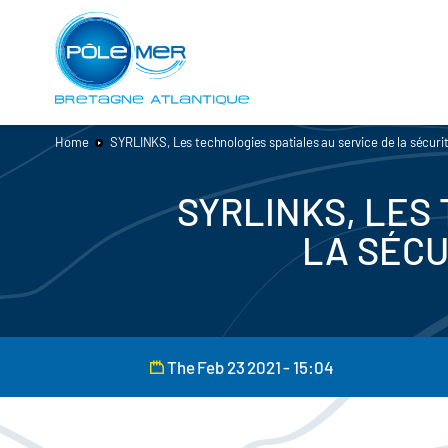
Cookies management panel
Skip
to
main
content
Home
SYRLINKS, Les technologies spatiales au service de la sécuri
SYRLINKS, LES
LA SÉCU
The Feb 23 2021 - 15:04