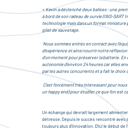
« Kevin a déclenché deux balises : une prem
à bord de son radeau de survie (l’AIS-SART t
technologie mais dans un format miniature p
gilet de sauvetage.
Nous sommes entrés en contact avec l’équip
d’expérience et ainsi nourrir notre réflexio
d’un moment pour préserver la batterie. En 
autonomie d’environ 24 heures car elles env
par les autres concurrents et a fait le choi
C’est forcément très intéressant pour nous d
un happy end) pour étudier ce que l’on est c
Un échange qui devrait largement alimenter 
détresse. Depuis le succès rencontré avec sa
toujours plus d’innovation. D’ici le début de