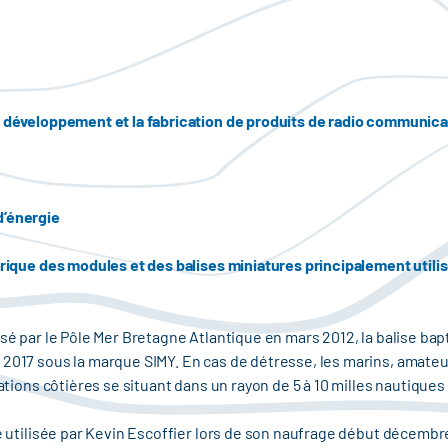
e développement et la fabrication de produits de radio communicat
d’énergie
rique des modules et des balises miniatures principalement utilisés
isé par le Pôle Mer Bretagne Atlantique en mars 2012, la balise ba
 2017 sous la marque SIMY. En cas de détresse, les marins, amate
stations côtières se situant dans un rayon de 5 à 10 milles nautiq
té utilisée par Kevin Escoffier lors de son naufrage début décembr