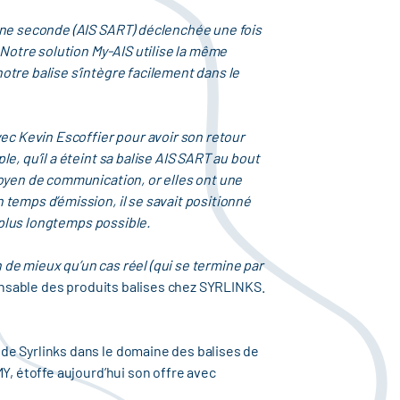
 une seconde (AIS SART) déclenchée une fois
 Notre solution My-AIS utilise la même
otre balise s’intègre facilement dans le
c Kevin Escoffier pour avoir son retour
e, qu’il a éteint sa balise AIS SART au bout
moyen de communication, or elles ont une
temps d’émission, il se savait positionné
e plus longtemps possible.
n de mieux qu’un cas réel (qui se termine par
ponsable des produits balises chez SYRLINKS.
de Syrlinks dans le domaine des balises de
Y, étoffe aujourd’hui son offre avec