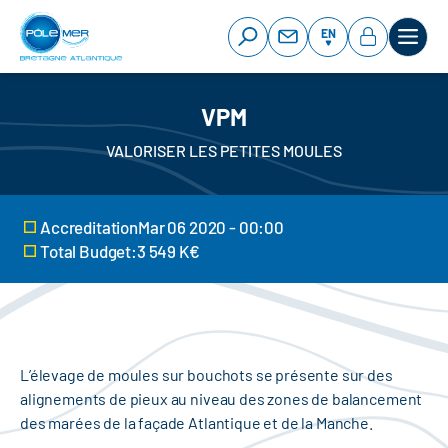
Cookies management panel
Skip
to
EN
main
content
VPM
VALORISER LES PETITES MOULES
AccreditationMar 06 2020 - 00:00
Total Budget:3 549 K€
L’élevage de moules sur bouchots se présente sur des
alignements de pieux au niveau des zones de balancement
des marées de la façade Atlantique et de la Manche.