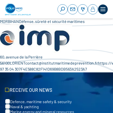
Cookies management panel
Skip
to
EN
main
content
MORBIHANDéfense, sûreté et sécurité maritimes
60, avenue de la Perrière
56100LORIENTcontact@institutmaritimedeprevention.frhttps:/
97 35 04 307F4E588C82F141D69B8BDB563A2523A7
RECEIVE OUR NEWS
Defence, maritime safety & security
Categories
Naval & yachting
Marine energy and mineral resources