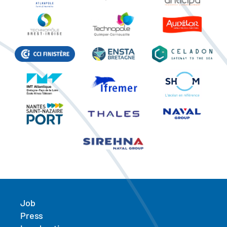
Job
Press