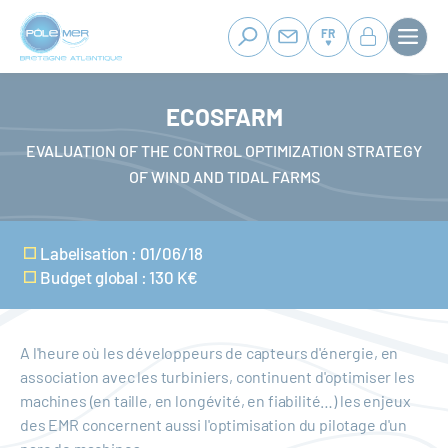
Panneau de gestion des cookies
Aller
au
FR
contenu
principal
ECOSFARM
EVALUATION OF THE CONTROL OPTIMIZATION STRATEGY
OF WIND AND TIDAL FARMS
Labelisation : 01/06/18
Budget global : 130 K€
A l'heure où les développeurs de capteurs d'énergie, en
association avec les turbiniers, continuent d'optimiser les
machines (en taille, en longévité, en fiabilité…) les enjeux
des EMR concernent aussi l'optimisation du pilotage d'un