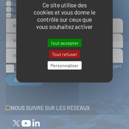
Évènements
Ce site utilise des
Europe
cookies et vous donne le
Spatial
contrôle sur ceux que
vous souhaitez activer
Tout accepter
Tout refuser
Personnaliser
J'accepte de recevoir des articles d'actualité de la part
du Pôle Mer Bretagne Atlantique
S'inscrire
NOUS SUIVRE SUR LES RÉSEAUX