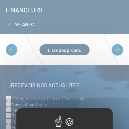
FINANCEURS
WEAMEC
Liste des projets
PAGINATION
RECEVOIR NOS ACTUALITÉS
Défense, sûreté et sécurité maritimes
Catégories
Naval et nautisme
Ressources énergétiques et minérales marines
Ressources biologiques marines
Littoral et environnement marins
Ports, infrastructures et logistique