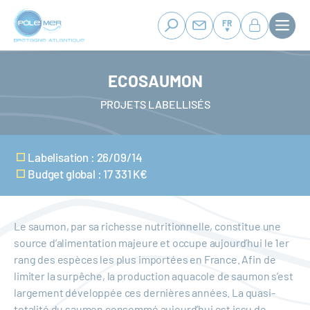
Panneau de gestion des cookies
Aller
au
FR
contenu
principal
ECOSAUMON
PROJETS LABELLISÉS
Labelisation : 26/09/14
Budget global : 17 331 K€
Le saumon, par sa richesse nutritionnelle, constitue une
source d’alimentation majeure et occupe aujourd’hui le 1er
rang des espèces les plus importées en France. Afin de
limiter la surpêche, la production aquacole de saumon s’est
largement développée ces dernières années. La quasi-
totalité du saumon consommé aujourd’hui est issu de