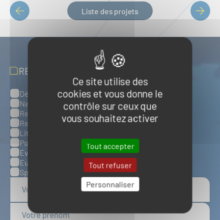
Liste des projets
PAGINATION
RECEVOIR NOS ACTUALITÉS
Ce site utilise des
cookies et vous donne le
Défense, sûreté et sécurité maritimes
Catégories
Naval et nautisme
contrôle sur ceux que
Ressources énergétiques et minérales marines
vous souhaitez activer
Ressources biologiques marines
Littoral et environnement marins
Ports, infrastructures et logistique
Tout accepter
Évènements
Europe
Tout refuser
Spatial
Personnaliser