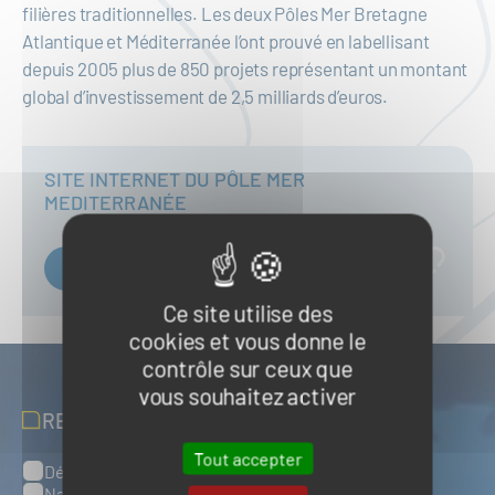
filières traditionnelles. Les deux Pôles Mer Bretagne
Atlantique et Méditerranée l’ont prouvé en labellisant
depuis 2005 plus de 850 projets représentant un montant
global d’investissement de 2,5 milliards d’euros.
SITE INTERNET DU PÔLE MER
MEDITERRANÉE
Consulter
Ce site utilise des
cookies et vous donne le
contrôle sur ceux que
vous souhaitez activer
RECEVOIR NOS ACTUALITÉS
Tout accepter
Défense, sûreté et sécurité maritimes
Catégories
Naval et nautisme