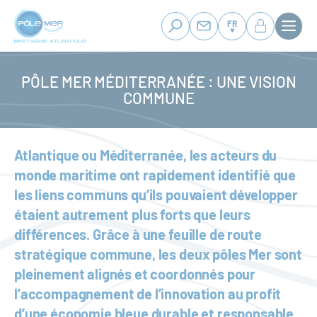
Panneau de gestion des cookies
Aller
au
FR
contenu
principal
PÔLE MER MÉDITERRANÉE : UNE VISION
COMMUNE
Atlantique ou Méditerranée, les acteurs du
monde maritime ont rapidement identifié que
les liens communs qu’ils pouvaient développer
étaient autrement plus forts que leurs
différences. Grâce à une feuille de route
stratégique commune, les deux pôles Mer sont
pleinement alignés et coordonnés pour
l’accompagnement de l’innovation au profit
d’une économie bleue durable et responsable.