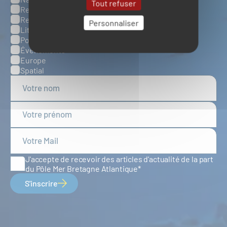
Tout refuser
Ressources énergétiques et minérales marines
Ressources biologiques marines
Personnaliser
Littoral et environnement marins
Ports, infrastructures et logistique
Évènements
Europe
Spatial
J'accepte de recevoir des articles d'actualité de la part
du Pôle Mer Bretagne Atlantique
S'inscrire