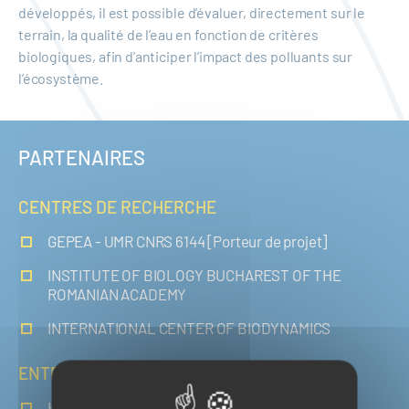
développés, il est possible d’évaluer, directement sur le
terrain, la qualité de l’eau en fonction de critères
biologiques, afin d’anticiper l’impact des polluants sur
l’écosystème.
PARTENAIRES
CENTRES DE RECHERCHE
GEPEA - UMR CNRS 6144 [Porteur de projet]
INSTITUTE OF BIOLOGY BUCHAREST OF THE
ROMANIAN ACADEMY
INTERNATIONAL CENTER OF BIODYNAMICS
ENTREPRISES
HÉLICÉO