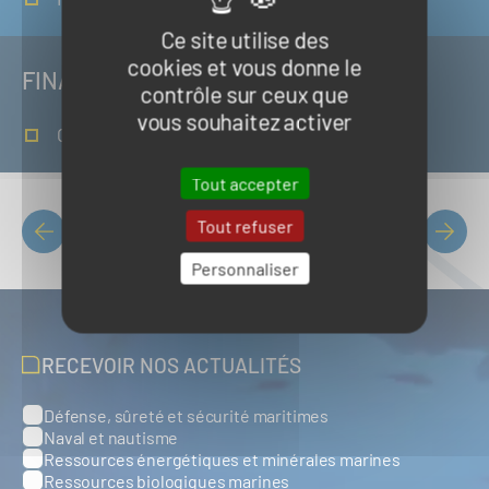
Ce site utilise des
cookies et vous donne le
FINANCEURS
contrôle sur ceux que
vous souhaitez activer
Commission Européenne
Tout accepter
Tout refuser
Liste des projets
PAGINATION
Personnaliser
RECEVOIR NOS ACTUALITÉS
Défense, sûreté et sécurité maritimes
Catégories
Naval et nautisme
Ressources énergétiques et minérales marines
Ressources biologiques marines