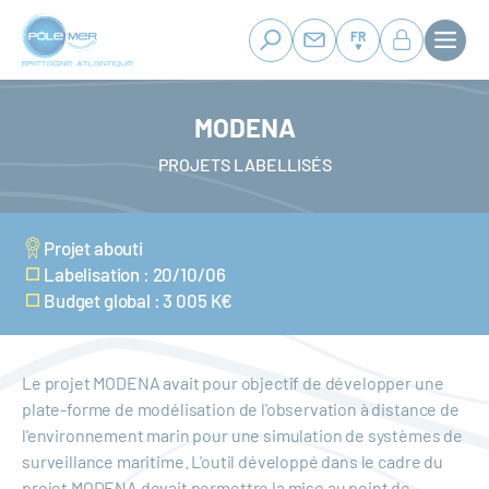
Panneau de gestion des cookies
Aller
au
FR
contenu
principal
MODENA
PROJETS LABELLISÉS
Projet abouti
Labelisation : 20/10/06
Budget global : 3 005 K€
Le projet MODENA avait pour objectif de développer une
plate-forme de modélisation de l'observation à distance de
l'environnement marin pour une simulation de systèmes de
surveillance maritime. L'outil développé dans le cadre du
projet MODENA devait permettre la mise au point de