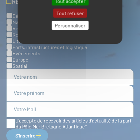
RECEVOIR NOS ACTUALITÉS
Tout accepter
Tout refuser
Défense, sûreté et sécurité maritimes
Catégories
Naval et nautisme
Personnaliser
Ressources énergétiques et minérales marines
Ressources biologiques marines
Littoral et environnement marins
Ports, infrastructures et logistique
Évènements
Europe
Spatial
J'accepte de recevoir des articles d'actualité de la part
du Pôle Mer Bretagne Atlantique
S'inscrire