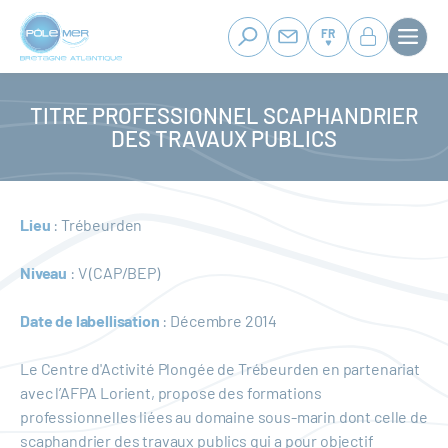
Panneau de gestion des cookies
Aller
au
FR
contenu
principal
TITRE PROFESSIONNEL SCAPHANDRIER
DES TRAVAUX PUBLICS
Lieu
: Trébeurden
Niveau
: V (CAP/BEP)
Date de labellisation
: Décembre 2014
Le Centre d'Activité Plongée de Trébeurden en partenariat
avec l’AFPA Lorient, propose des formations
professionnelles liées au domaine sous-marin dont celle de
scaphandrier des travaux publics qui a pour objectif