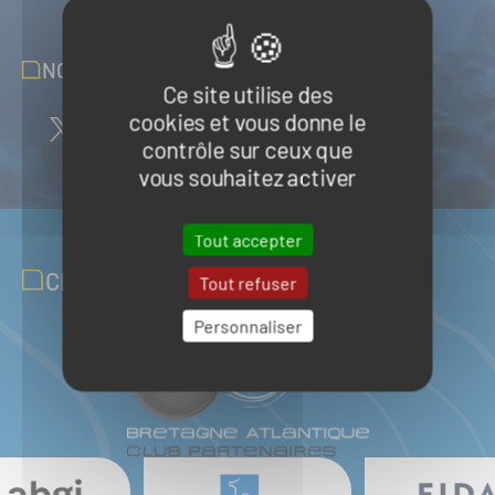
NOUS SUIVRE SUR LES RÉSEAUX
Ce site utilise des
cookies et vous donne le
contrôle sur ceux que
vous souhaitez activer
Tout accepter
CLUB PARTENAIRES
Tout refuser
Personnaliser