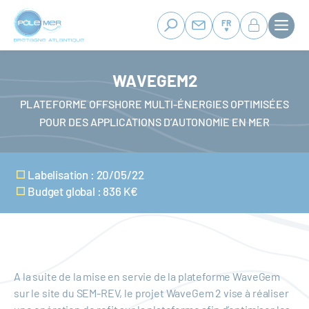
Panneau de gestion des cookies
Aller
au
FR
contenu
principal
WAVEGEM2
PLATEFORME OFFSHORE MULTI-ÉNERGIES OPTIMISÉES
POUR DES APPLICATIONS D’AUTONOMIE EN MER
Labelisation : 20/05/22
Budget global : 836 K€
A la suite de la mise en servie de la plateforme WaveGem
sur le site du SEM-REV, le projet WaveGem 2 vise à réaliser