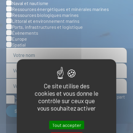
Naval et nautisme
Ressources énergétiques et minérales marines
Ressources biologiques marines
Littoral et environnement marins
Ports, infrastructures et logistique
Évènements
Europe
Spatial
Ce site utilise des
cookies et vous donne le
J'accepte de recevoir des articles d'actualité de la part
contrôle sur ceux que
du Pôle Mer Bretagne Atlantique
vous souhaitez activer
S'inscrire
Tout accepter