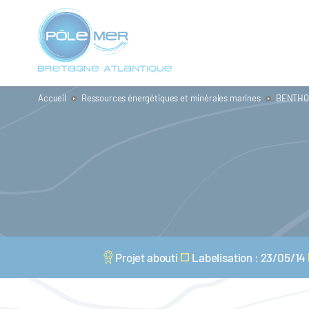
Panneau de gestion des cookies
Aller
au
contenu
principal
Accueil
Ressources énergétiques et minérales marines
BENTHO
Projet abouti
Labelisation : 23/05/14