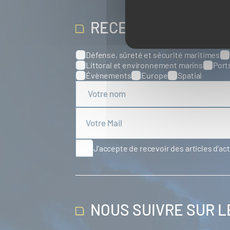
RECEVOIR NOS ACT
Défense, sûreté et sécurité maritimes
Catégories
Littoral et environnement marins
Port
Évènements
Europe
Spatial
J'accepte de recevoir des articles d'ac
NOUS SUIVRE SUR 