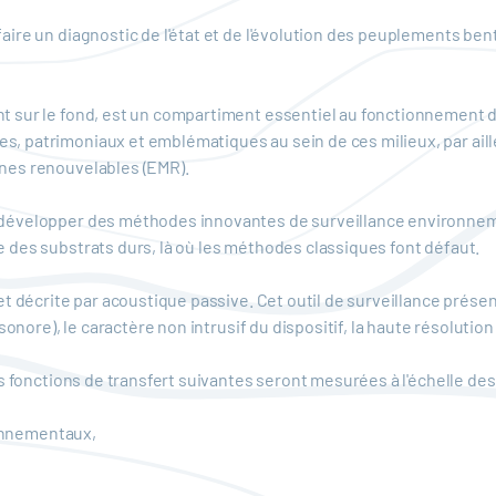
ire un diagnostic de l'état et de l'évolution des peuplements ben
 sur le fond, est un compartiment essentiel au fonctionnement de
 patrimoniaux et emblématiques au sein de ces milieux, par aille
nes renouvelables (EMR).
développer des méthodes innovantes de surveillance environnem
des substrats durs, là où les méthodes classiques font défaut.
t décrite par acoustique passive. Cet outil de surveillance présen
sonore), le caractère non intrusif du dispositif, la haute résolutio
es fonctions de transfert suivantes seront mesurées à l'échelle de
ronnementaux,