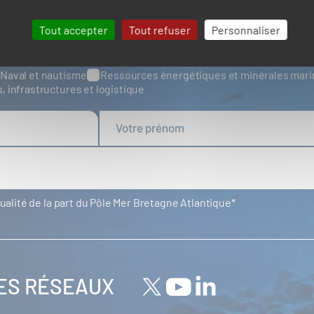
Tout accepter
Tout refuser
Personnaliser
UALITÉS
Naval et nautisme
Ressources énergétiques et minérales mar
s, infrastructures et logistique
tualité de la part du Pôle Mer Bretagne Atlantique
LES RÉSEAUX