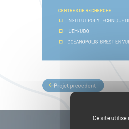
CENTRES DE RECHERCHE
INSTITUT POLYTECHNIQUE 
IUEM/UBO
OCÉANOPOLIS-BREST EN VU
Projet précedent
PAGINATION
Ce site utilis