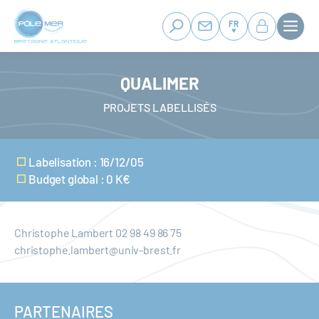
Panneau de gestion des cookies
Aller
au
FR
contenu
principal
QUALIMER
PROJETS LABELLISÉS
Labelisation : 16/12/05
Budget global : 0 K€
Christophe Lambert 02 98 49 86 75
christophe.lambert@univ-brest.fr
PARTENAIRES