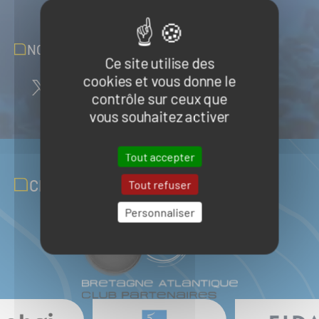
NOUS SUIVRE SUR LES RÉSEAUX
Ce site utilise des
cookies et vous donne le
contrôle sur ceux que
vous souhaitez activer
Tout accepter
CLUB PARTENAIRES
Tout refuser
Personnaliser