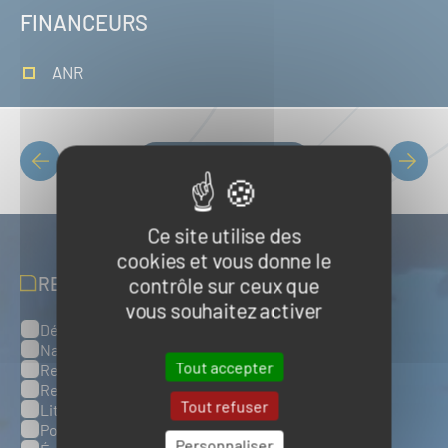
FINANCEURS
ANR
Liste des projets
PAGINATION
Ce site utilise des
cookies et vous donne le
contrôle sur ceux que
RECEVOIR NOS ACTUALITÉS
vous souhaitez activer
Défense, sûreté et sécurité maritimes
Catégories
Naval et nautisme
Tout accepter
Ressources énergétiques et minérales marines
Ressources biologiques marines
Tout refuser
Littoral et environnement marins
Ports, infrastructures et logistique
Personnaliser