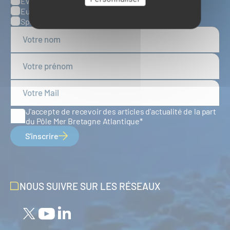
Évènements
Europe
Spatial
J'accepte de recevoir des articles d'actualité de la part
du Pôle Mer Bretagne Atlantique
S'inscrire
NOUS SUIVRE SUR LES RÉSEAUX