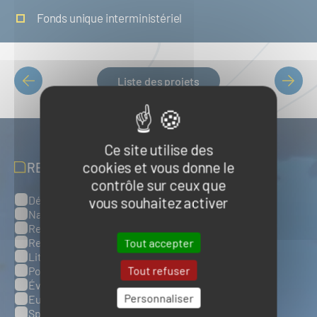
Fonds unique interministériel
Liste des projets
PAGINATION
Ce site utilise des
cookies et vous donne le
RECEVOIR NOS ACTUALITÉS
contrôle sur ceux que
Défense, sûreté et sécurité maritimes
vous souhaitez activer
Catégories
Naval et nautisme
Ressources énergétiques et minérales marines
Ressources biologiques marines
Tout accepter
Littoral et environnement marins
Tout refuser
Ports, infrastructures et logistique
Évènements
Personnaliser
Europe
Spatial