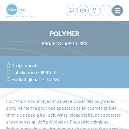
Panneau de gestion des cookies
Aller
au
FR
contenu
principal
POLYMER
PROJETS LABELLISÉS
Projet abouti
Labelisation : 18/11/11
Budget global : 4 171 K€
POLY-MER a pour objectif de développer des polymères
d'origine marine pour des applications en cosmétique et
chimie de spécialité : adjuvants, bioadhésifs, et d'apporter
une réponse au défi principal de l'industrie chimique :
limiter l'empreinte environnementale des produits en ayant