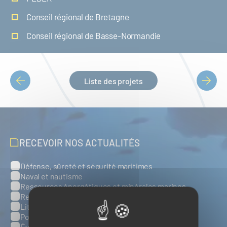
Conseil régional de Bretagne
Conseil régional de Basse-Normandie
Liste des projets
PAGINATION
RECEVOIR NOS ACTUALITÉS
Défense, sûreté et sécurité maritimes
Catégories
Naval et nautisme
Ressources énergétiques et minérales marines
Ressources biologiques marines
Littoral et environnement marins
Ports, infrastructures et logistique
Évènements