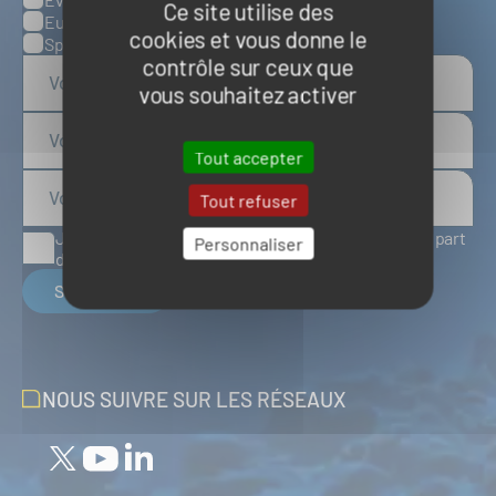
Ce site utilise des
Europe
cookies et vous donne le
Spatial
contrôle sur ceux que
vous souhaitez activer
Tout accepter
Tout refuser
J'accepte de recevoir des articles d'actualité de la part
Personnaliser
du Pôle Mer Bretagne Atlantique
S'inscrire
NOUS SUIVRE SUR LES RÉSEAUX