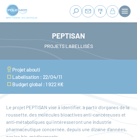
Panneau de gestion des cookies
Aller
au
FR
contenu
principal
PEPTISAN
PROJETS LABELLISÉS
Projet abouti
Labelisation : 22/04/11
Budget global : 1 922 K€
Le projet PEPTISAN vise à identifier, à partir d'organes de la
roussette, des molécules bioactives anti-cancéreuses et
anti-métaboliques qui intéresseront une industrie
pharmaceutique concernée, depuis une dizaine d'années,
par les bio-médicaments.