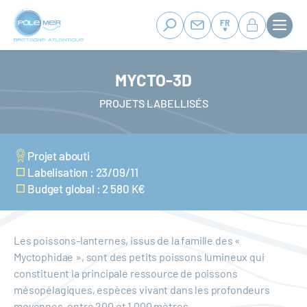
Panneau de gestion des cookies
Aller
au
FR
contenu
principal
MYCTO-3D
PROJETS LABELLISÉS
Projet abouti
Labelisation : 23/09/11
Budget global : 2 580 K€
Les poissons-lanternes, issus de la famille des «
Myctophidae », sont des petits poissons lumineux qui
constituent la principale ressource de poissons
mésopélagiques, espèces vivant dans les profondeurs
moyennes, entre 200 et 1 000 mètres.