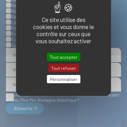
Naval et nautisme
Ressources énergétiques et minérales marines
Ressources biologiques marines
Ce site utilise des
Littoral et environnement marins
cookies et vous donne le
Ports, infrastructures et logistique
contrôle sur ceux que
Évènements
Europe
vous souhaitez activer
Spatial
Tout accepter
Tout refuser
Personnaliser
J'accepte de recevoir des articles d'actualité de la part
du Pôle Mer Bretagne Atlantique
S'inscrire