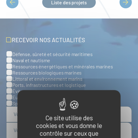
Liste des projets
PAGINATION
RECEVOIR NOS ACTUALITÉS
Défense, sûreté et sécurité maritimes
Catégories
Naval et nautisme
Ressources énergétiques et minérales marines
Ressources biologiques marines
Littoral et environnement marins
Ports, infrastructures et logistique
Évènements
Europe
Spatial
Ce site utilise des
cookies et vous donne le
contrôle sur ceux que