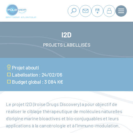
Panneau de gestion des cookies
Aller
au
FR
contenu
principal
I2D
PROJETS LABELLISÉS
Projet abouti
Labelisation : 24/02/06
Budget global : 3 084 K€
Le projet I2D (Iroise Drugs Discovery) a pour objectif de
réaliser le ciblage thérapeutique de molécules naturelles
d'origine marine bioactives et bio-conjuguables et leurs
applications à la cancérologie et à l'immuno-modulation.