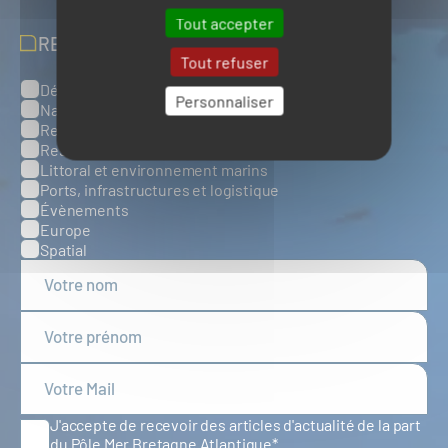
Tout accepter
RECEVOIR NOS ACTUALITÉS
Tout refuser
Défense, sûreté et sécurité maritimes
Catégories
Personnaliser
Naval et nautisme
Ressources énergétiques et minérales marines
Ressources biologiques marines
Littoral et environnement marins
Ports, infrastructures et logistique
Évènements
Europe
Spatial
J'accepte de recevoir des articles d'actualité de la part
du Pôle Mer Bretagne Atlantique