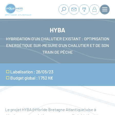
Panneau de gestion des cookies
Aller
au
FR
contenu
principal
HYBA
HYBRIDATION D’UN CHALUTIER EXISTANT : OPTIMISATION
ENERGÉTIQUE SUR-MESURE D’UN CHALUTIER ET DE SON
TRAIN DE PÊCHE
Labelisation : 26/05/23
Budget global : 1 752 K€
Le projet HYBA (HYbride Bretagne Atlantique) vise à