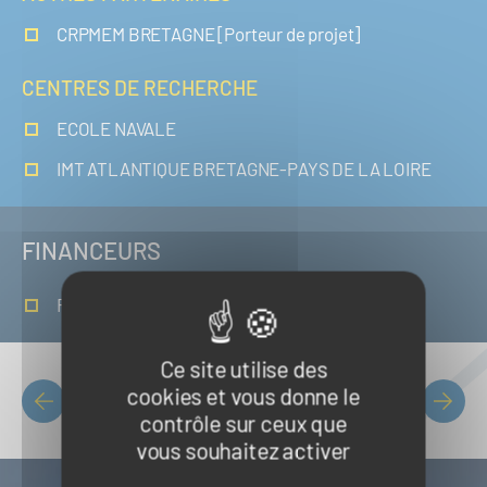
CRPMEM BRETAGNE [Porteur de projet]
CENTRES DE RECHERCHE
ECOLE NAVALE
IMT ATLANTIQUE BRETAGNE-PAYS DE LA LOIRE
FINANCEURS
France Filière Pêche
Ce site utilise des
cookies et vous donne le
Liste des projets
PAGINATION
contrôle sur ceux que
vous souhaitez activer