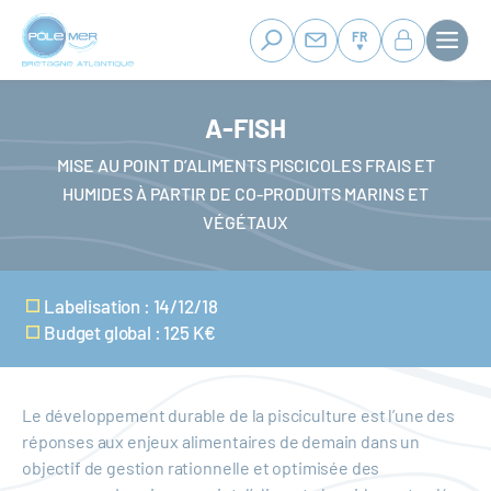
Panneau de gestion des cookies
Aller
au
FR
contenu
principal
A-FISH
MISE AU POINT D’ALIMENTS PISCICOLES FRAIS ET
HUMIDES À PARTIR DE CO-PRODUITS MARINS ET
VÉGÉTAUX
Labelisation : 14/12/18
Budget global : 125 K€
Le développement durable de la pisciculture est l’une des
réponses aux enjeux alimentaires de demain dans un
objectif de gestion rationnelle et optimisée des