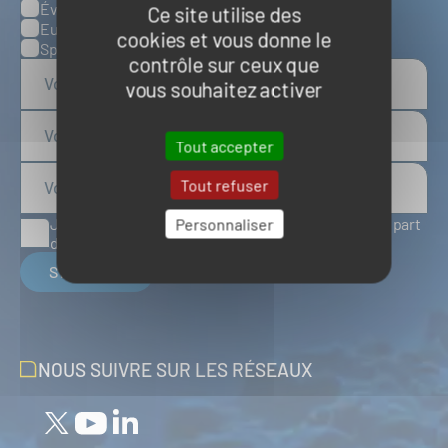
Évènements
Ce site utilise des
Europe
cookies et vous donne le
Spatial
contrôle sur ceux que
vous souhaitez activer
Tout accepter
Tout refuser
J'accepte de recevoir des articles d'actualité de la part
Personnaliser
du Pôle Mer Bretagne Atlantique
S'inscrire
NOUS SUIVRE SUR LES RÉSEAUX