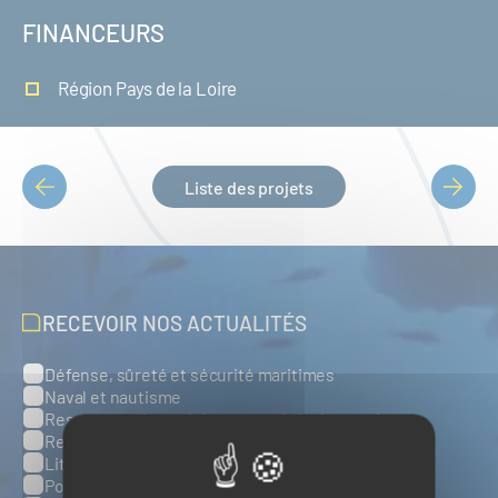
FINANCEURS
Région Pays de la Loire
Liste des projets
PAGINATION
RECEVOIR NOS ACTUALITÉS
Défense, sûreté et sécurité maritimes
Catégories
Naval et nautisme
Ressources énergétiques et minérales marines
Ressources biologiques marines
Littoral et environnement marins
Ports, infrastructures et logistique