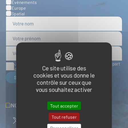
Évènements
Europe
Spatial
J'accepte de recevoir des articles d'actualité de la part
Ce site utilise des
du Pôle Mer Bretagne Atlantique
cookies et vous donne le
S'inscrire
contrôle sur ceux que
vous souhaitez activer
NOUS SUIVRE SUR LES RÉSEAUX
Tout accepter
Tout refuser
Personnaliser