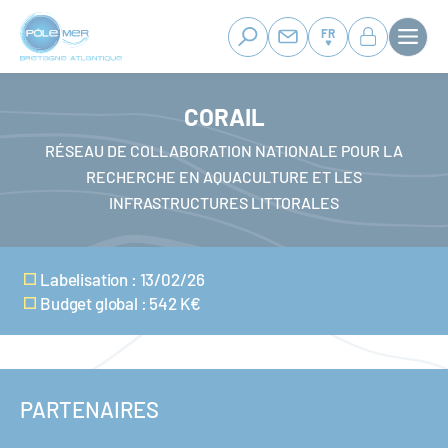
Panneau de gestion des cookies
Aller
au
FR
contenu
principal
CORAIL
RÉSEAU DE COLLABORATION NATIONALE POUR LA
RECHERCHE EN AQUACULTURE ET LES
INFRASTRUCTURES LITTORALES
Labelisation : 13/02/26
Budget global : 542 K€
PARTENAIRES