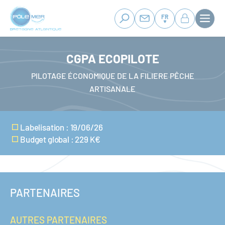
Panneau de gestion des cookies
Aller
au
FR
contenu
principal
CGPA ECOPILOTE
PILOTAGE ÉCONOMIQUE DE LA FILIERE PÊCHE
ARTISANALE
Labelisation : 19/06/26
Budget global : 229 K€
PARTENAIRES
AUTRES PARTENAIRES