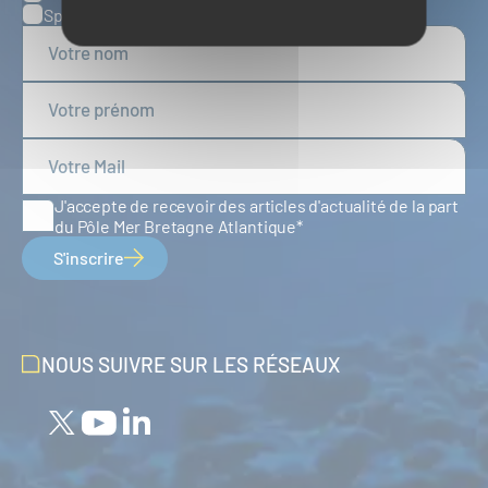
Spatial
J'accepte de recevoir des articles d'actualité de la part
du Pôle Mer Bretagne Atlantique
S'inscrire
NOUS SUIVRE SUR LES RÉSEAUX