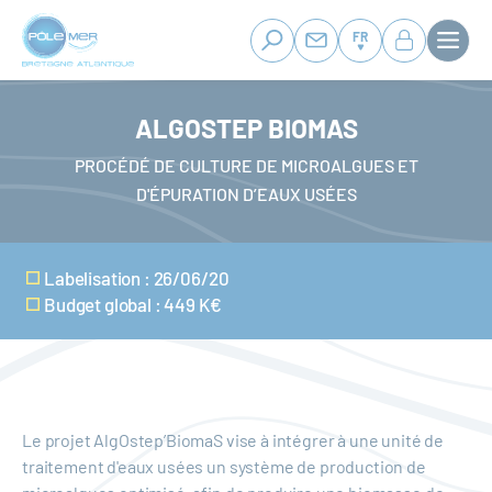
Panneau de gestion des cookies
Aller
au
FR
contenu
principal
ALGOSTEP BIOMAS
PROCÉDÉ DE CULTURE DE MICROALGUES ET
D'ÉPURATION D’EAUX USÉES
Labelisation : 26/06/20
Budget global : 449 K€
Le projet AlgOstep’BiomaS vise à intégrer à une unité de
traitement d'eaux usées un système de production de