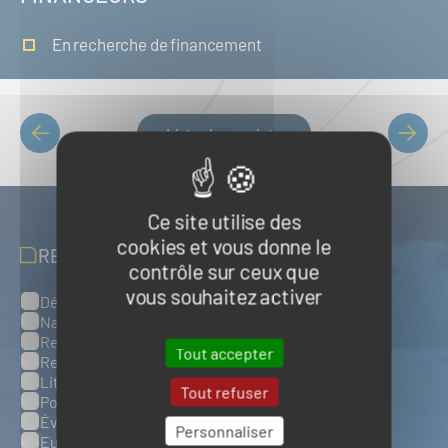
En recherche de financement
Liste des projets
PAGINATION
Ce site utilise des
cookies et vous donne le
RECEVOIR NOS ACTUALITÉS
contrôle sur ceux que
vous souhaitez activer
Défense, sûreté et sécurité maritimes
Catégories
Naval et nautisme
Ressources énergétiques et minérales marines
Tout accepter
Ressources biologiques marines
Littoral et environnement marins
Tout refuser
Ports, infrastructures et logistique
Évènements
Personnaliser
Europe