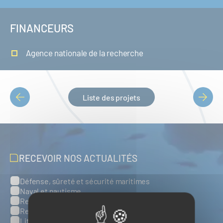
FINANCEURS
Agence nationale de la recherche
Liste des projets
PAGINATION
RECEVOIR NOS ACTUALITÉS
Défense, sûreté et sécurité maritimes
Catégories
Naval et nautisme
Ressources énergétiques et minérales marines
Ressources biologiques marines
Littoral et environnement marins