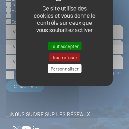
Ports, infrastructures et logistique
Ce site utilise des
Évènements
cookies et vous donne le
Europe
contrôle sur ceux que
Spatial
vous souhaitez activer
Tout accepter
Tout refuser
Personnaliser
J'accepte de recevoir des articles d'actualité de la part
du Pôle Mer Bretagne Atlantique
S'inscrire
NOUS SUIVRE SUR LES RÉSEAUX