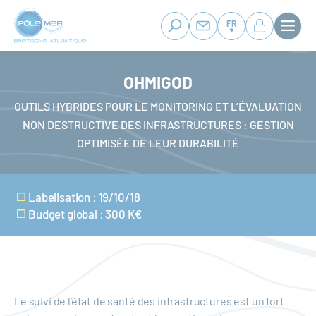
Panneau de gestion des cookies
Aller
au
FR
contenu
principal
OHMIGOD
OUTILS HYBRIDES POUR LE MONITORING ET L’ÉVALUATION
NON DESTRUCTIVE DES INFRASTRUCTURES : GESTION
OPTIMISÉE DE LEUR DURABILITÉ
Labelisation : 19/10/18
Budget global : 300 K€
Le suivi de l’état de santé des infrastructures est un fort