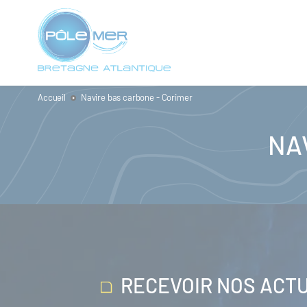
Panneau de gestion des cookies
Aller
au
contenu
principal
Accueil
Navire bas carbone - Corimer
NA
RECEVOIR NOS ACT