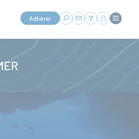
Adhérer
FR
MER