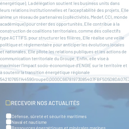
énergétique). La délégation soutient les business units dans
leurs relations institutionnelles et l’acceptabilité des projets. Elle
anime un réseau de partenaires (collectivités, Medef, CCI, monde
académique) pour créer des opportunités. Elle contribue à la
construction de coalitions territoriales, comme des collectifs
type ACTTIFS, pour structurer les filières. Elle réalise une veille
politique et réglementaire pour anticiper les évolutions locales
et nationales. Elle pilote les relations publiques et les actions de
communication territoriale du Groupe. Enfin, elle vise à
maximiser l’impact socio-économique d’ENGIE sur le territoire et
à soutenir la transition énergétique régionale
54210765114459Groupe0.0000C66781973085407FBF5D5D8DA07E
RECEVOIR NOS ACTUALITÉS
Défense, sûreté et sécurité maritimes
Catégories
Naval et nautisme
Ressources énergétiques et minérales marines