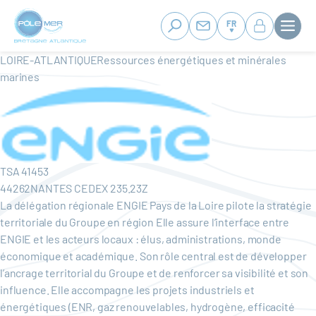
Panneau de gestion des cookies
Aller
au
FR
contenu
principal
LOIRE-ATLANTIQUERessources énergétiques et minérales
marines
TSA 41453
44262NANTES CEDEX 235.23Z
La délégation régionale ENGIE Pays de la Loire pilote la stratégie
territoriale du Groupe en région Elle assure l’interface entre
ENGIE et les acteurs locaux : élus, administrations, monde
économique et académique. Son rôle central est de développer
l’ancrage territorial du Groupe et de renforcer sa visibilité et son
influence. Elle accompagne les projets industriels et
énergétiques (ENR, gaz renouvelables, hydrogène, efficacité