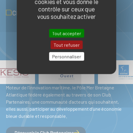
cookies et vous donne le
contrôle sur ceux que
CLUB PARTENAIRES
vous souhaitez activer
Tout accepter
Tout refuser
Personnaliser
Moteur de l'innovation maritime, le Pôle Mer Bretagne
Atlantique fédère également au travers de son Club
Partenaires, une communauté d'acteurs qui souhaitent,
elles aussi, participer au développement d'une économie
bleue durable et responsable.
Découvrir le Club Partenaires