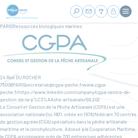
Panneau de gestion des cookies
Aller
au
FR
contenu
principal
PARISRessources biologiques marines
24 Rue DU ROCHER
75008PARISsecretariat@cgpa-peche.frwww.cgpa-
peche.frhttps://www.linkedin.com/company/cgpa-centre-de-
gestion-de-la-p%C3%AAche-artisanale/69.20Z
Le Conseil et Gestion de la Pêche Artisanale (CGPA) est une
association nationale (loi 1901, créée en 1978) fédérant 70 centres
de gestion agréés (CGA) spécialisés dans la pêche artisanale
maritime et la conchyliculture. Adossé à la Coopération Maritime,
le CGPA accompagne près de 700 entreprises adhérentes