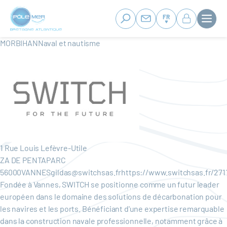
Panneau de gestion des cookies
Aller
au
FR
contenu
principal
MORBIHANNaval et nautisme
1 Rue Louis Lefèvre-Utile
ZA DE PENTAPARC
56000VANNESgildas@switchsas.frhttps://www.switchsas.fr/271
Fondée à Vannes, SWITCH se positionne comme un futur leader
européen dans le domaine des solutions de décarbonation pour
les navires et les ports. Bénéficiant d'une expertise remarquable
dans la construction navale professionnelle, notamment grâce à