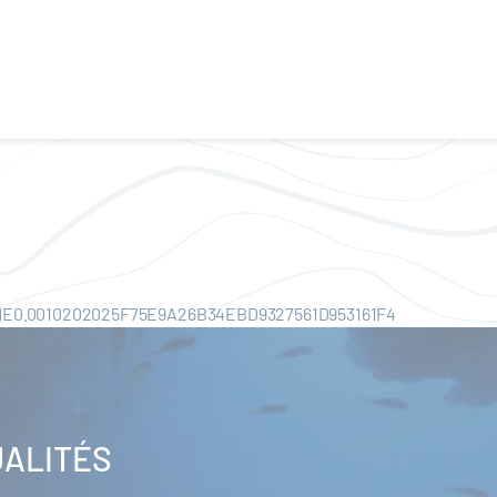
ME0.0010202025F75E9A26B34EBD9327561D953161F4
UALITÉS