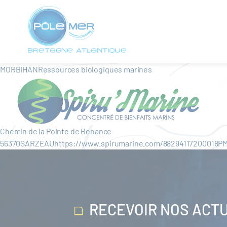
Panneau de gestion des cookies
Aller
au
contenu
principal
MORBIHANRessources biologiques marines
Chemin de la Pointe de Benance
56370SARZEAUhttps://www.spirumarine.com/88294117200018P
RECEVOIR NOS ACT