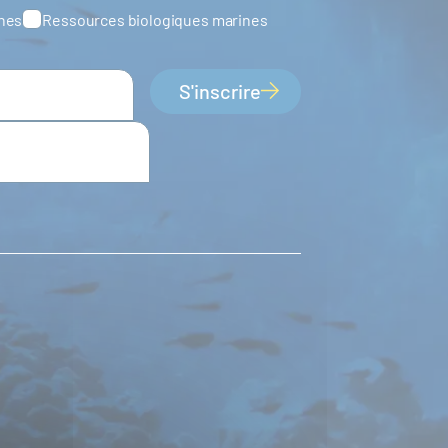
ines
Ressources biologiques marines
S'inscrire