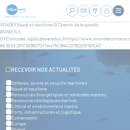
Panneau de gestion des cookies
Aller
au
FR
contenu
principal
VENDEENaval et nautisme10 Chemin de la gorelle
85350L'ÎLE-
D'YEUnicolas.ugolin@wanadoo.frhttps://www.smosolarproces
88 38 59 261C583B072F54475C964CD7BD25F92EAC
RECEVOIR NOS ACTUALITÉS
Défense, sûreté et sécurité maritimes
Catégories
Naval et nautisme
Ressources énergétiques et minérales marines
Ressources biologiques marines
Littoral et environnement marins
Ports, infrastructures et logistique
Évènements
Europe
Spatial