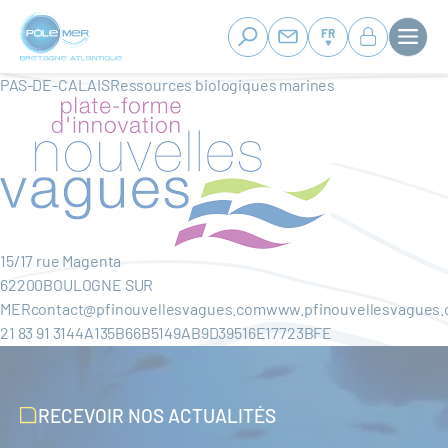
Panneau de gestion des cookies
Aller
au
FR
contenu
principal
PAS-DE-CALAISRessources biologiques marines
15/17 rue Magenta
62200BOULOGNE SUR
MERcontact@pfinouvellesvagues.comwww.pfinouvellesvagues.
21 83 91 3144A135B66B5149AB9D39516E17723BFE
RECEVOIR NOS ACTUALITÉS