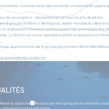
essionnelle, il cumule seule dans le monde occidental les quatre s
bleur de ses engins 4 – équipementier de tous les arts de pêche.
sant le groupe US WireCo Worldgroup, leader mondial du câble et e
e et responsable intervient comme support de technologie des pê
as. Le Drezen est un pur specialiste pêche et aquaculture même s
c…
map, approvisionné par le groupe propriétaire WireCoWorldGroup,
4ABB4BA69109D36C4EBB5C2F
UALITÉS
Naval et nautisme
Ressources énergétiques et minérales mar
s, infrastructures et logistique