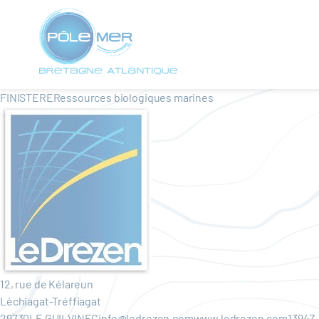
Panneau de gestion des cookies
Aller
au
contenu
principal
FINISTERERessources biologiques marines
12, rue de Kélareun
Léchiagat-Tréffiagat
29730LE GUILVINECinfo@ledrezen.comwww.ledrezen.com1394Z