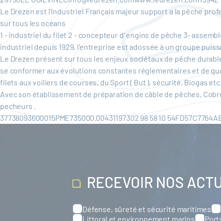
Le Drezen est l’industriel Français majeur support a la pêche prof
sur tous les océans
1 - industriel du filet 2 - concepteur d’ engins de pêche 3- assem
industriel depuis 1929, l’entreprise est adossée à un groupe puis
Le Drezen présent sur tous les enjeux sociétaux de pêche durabl
se conformer aux évolutions constantes réglementaires et de quot
filets aux voiliers de courses, du Sport ( But ), sécurité, Biogas et
Avec son établissement de préparation de câble de pêches, Cobre
pecheurs .
37738093600015PME735000.00431197302 98 58 10 54FD57C776
RECEVOIR NOS ACT
Défense, sûreté et sécurité maritimes
Catégories
Littoral et environnement marins
Port