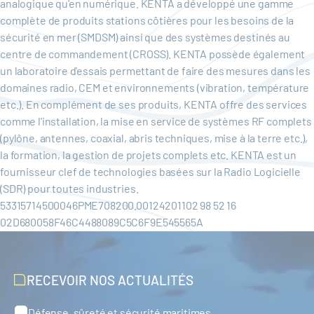
analogique qu'en numérique. KENTA a développé une gamme
complète de produits stations côtières pour les besoins de la
sécurité en mer (SMDSM) ainsi que des systèmes destinés au
centre de commandement (CROSS). KENTA possède également
un laboratoire d'essais permettant de faire des mesures dans les
domaines radio, CEM et environnements (vibration, température
etc.). En complément de ses produits, KENTA offre des services
comme l'installation, la mise en service de systèmes RF complets
(pylône, antennes, coaxial, abris techniques, mise à la terre etc.),
la formation, la gestion de projets complets etc. KENTA est un
fournisseur clef de technologies basées sur la Radio Logicielle
(SDR) pour toutes industries.
53315714500046PME708200.00124201102 98 52 16
02D680058F46C4488089C5C6F9E545565A
RECEVOIR NOS ACTUALITÉS
Défense, sûreté et sécurité maritimes
Catégories