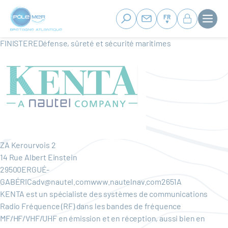
Panneau de gestion des cookies
Aller
au
FR
contenu
principal
FINISTEREDéfense, sûreté et sécurité maritimes
ZA Kerourvois 2
14 Rue Albert Einstein
29500ERGUÉ-
GABÉRICadv@nautel.comwww.nautelnav.com2651A
KENTA est un spécialiste des systèmes de communications
Radio Fréquence (RF) dans les bandes de fréquence
MF/HF/VHF/UHF en émission et en réception, aussi bien en